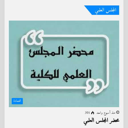
المجلس العلمي
العمادة
منذ أسبوع واحد
301
محضر المجلس العلمي