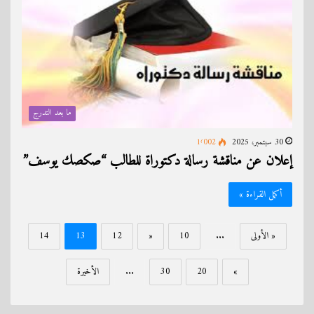
ما بعد التدرج
30 سبتمبر، 2025
1٬002
إعلان عن مناقشة رسالة دكتوراة للطالب “صكصك يوسف”
أكمل القراءة »
« الأولى
...
10
«
12
13
14
»
20
30
...
الأخيرة