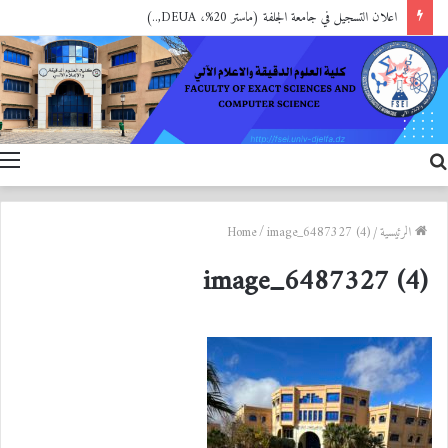
اعلان التسجيل في جامعة الجلفة (ماستر 20%، DEUA,..)
بحث
ا
عن
الرئيسية
/
image_6487327 (4)
/
Home
image_6487327 (4)