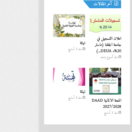
آخر المقالات
اعلان التسجيل في
تهنئة
جامعة الجلفة (ماستر
منذ 3 أسابيع
20%، DEUA,..)
منذ أسبوع واحد
تهنئة
منذ 4 أسابيع
المنحة الالمانية DAAD
2027/2028
منذ 3 أسابيع