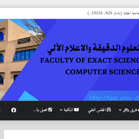
جلفة (ماستر 20%، DEUA,..)
فيسبوك
تنزيل وثائق
المجلس العلمي
المكتبة
اتصل بنا…