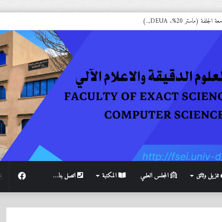
فة (ماستر 20%، DEUA,..)
فيسبوك
تنزيل وثائق
المجلس العلمي
المكتبة
اتصل بنا…