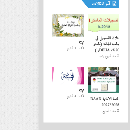
آخر المقالات
اعلان التسجيل في
تهنئة
جامعة الجلفة (ماستر
منذ 3 أسابيع
20%، DEUA,..)
منذ أسبوع واحد
تهنئة
منذ 4 أسابيع
المنحة الالمانية DAAD
2027/2028
منذ 3 أسابيع