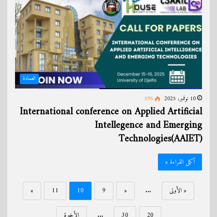
العمادة
10 نوفمبر، 2025
595
International conference on Applied Artificial
Intellegence and Emerging
Technologies(AAIET)
أكمل القراءة »
« الأولى
...
«
9
10
11
»
20
30
...
الأخيرة