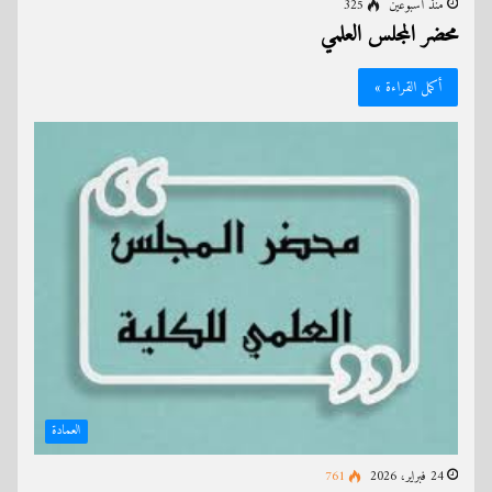
منذ أسبوعين
325
محضر المجلس العلمي
أكمل القراءة »
العمادة
24 فبراير، 2026
761