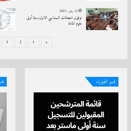
12 يناير، 2023
توقيت امتحانات السداسي الاول،سنة أولى
علوم المادة
3
2
1
«
قسم الفيزياء
قسم