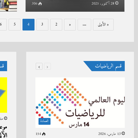
28 أكتوبر، 2025
306
« الأولى
...
«
2
3
4
5
6
قسم الرياضيات
قسم
منذ 4 أ
العمادة
موعد
الآل
13 مارس، 2026
154