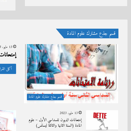
المنحة الالمانية DAAD
منذ 4 أسابيع
م
2027/2
إعادة التسجيل
تهن
قسم جذع مشترك علوم المادة
13 مايو، 2023
إمتحانات 
أكمل القرا
قسم جذع مشترك علوم المادة
13 مايو، 2023
إمتحانات الدیون للسداسي الأول – علوم
المادة (السنة الثانية والثالثة ليسانس)