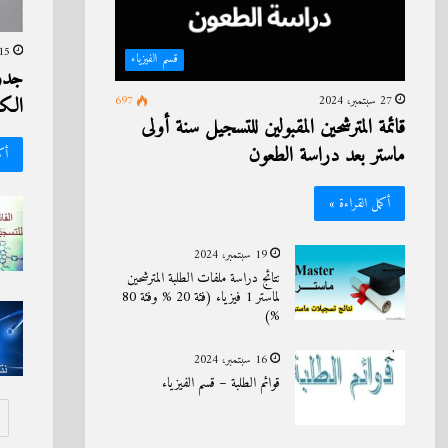
15 يناير، 24
قسم الفيزياء
جدو
الكي
27 سبتمبر، 2024
697
قائمة المترشحين المقبولين للتسجيل سنة أولى
ماستر بعد دراسة الطعون
أك
أكمل القراءة »
19 سبتمبر، 2024
نتائج دراسة ملفات الطلبة المترشحين
لماستر 1 فيزياء (فئة 20 % وفئة 80
%)
16 سبتمبر، 2024
قوائم الطلبة – قسم الفيزياء