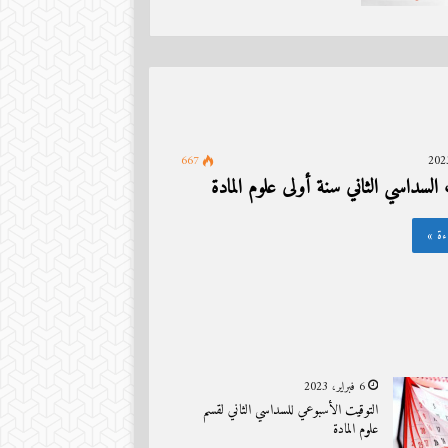
موعد تسليم شهادات النجاح قسم
نذ 4 أسابيع
ئة
الاعلام الآلي
667
السداسي الثاني سنة أولى علوم المادة
ءة »
6 فبراير، 2023
التوقيت الأسبوعي للسداسي الثاني لقسم
علوم المادة