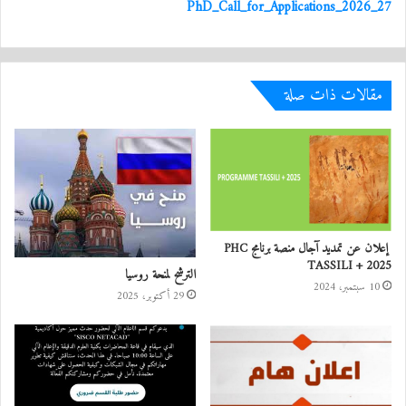
PhD_Call_for_Applications_2026_27
مقالات ذات صلة
إعلان عن تمديد آجال منصة برنامج PHC
TASSILI + 2025
الترشح لمنحة روسيا
10 سبتمبر، 2024
29 أكتوبر، 2025