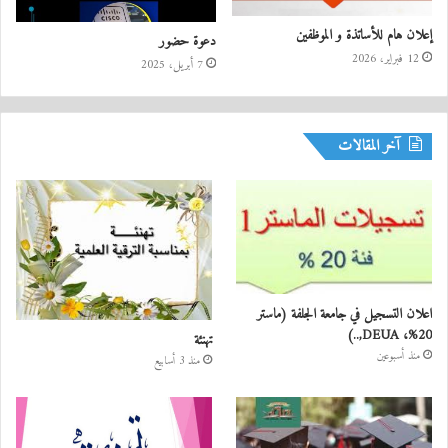
إعلان هام للأساتذة و الموظفين
دعوة حضور
12 فبراير، 2026
7 أبريل، 2025
آخر المقالات
اعلان التسجيل في جامعة الجلفة (ماستر
20%، DEUA,..)
تهنئة
منذ أسبوعين
منذ 3 أسابيع