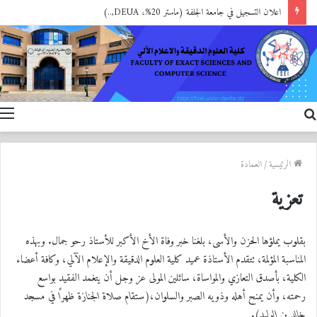
اعلان التسجيل في جامعة الجلفة (ماستر 20%، DEUA,..)
بحث
ا
عن
الرئيسية
/
العمادة
تعزية
بقلوب يملؤها الحزن والأسى، بلغنا خبر وفاة الأخ الأكبر للأستاذ رحو جمال. وبهذه
المناسبة المؤلمة، تتقدم الأستاذة عميد كلية العلوم الدقيقة والإعلام الآلي، وكافة أعضاء
الكلية، بأصدق التعازي والمواساة، سائلين المولى عز وجل أن يتغمد الفقيد بواسع
رحمته، وأن يمنح أهله وذويه الصبر والسلوان،
(ستقام صلاة الجنازة ظهرًا في مسجد
خالد بن الوليد).