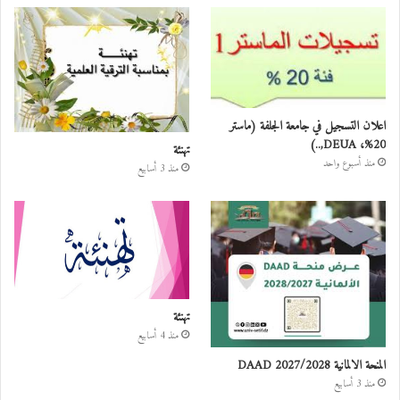
اعلان التسجيل في جامعة الجلفة (ماستر
20%، DEUA,..)
تهنئة
منذ أسبوع واحد
منذ 3 أسابيع
تهنئة
منذ 4 أسابيع
المنحة الالمانية DAAD 2027/2028
منذ 3 أسابيع