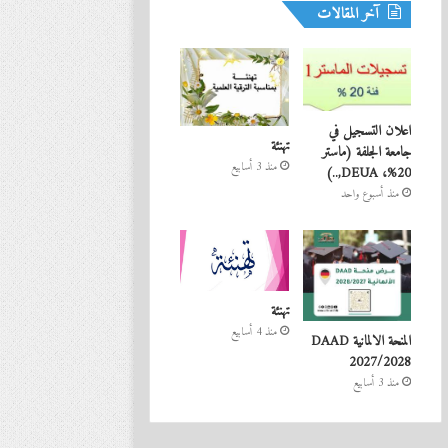
آخر المقالات
اعلان التسجيل في
تهنئة
جامعة الجلفة (ماستر
منذ 3 أسابيع
20%، DEUA,..)
منذ أسبوع واحد
تهنئة
منذ 4 أسابيع
المنحة الالمانية DAAD
2027/2028
منذ 3 أسابيع