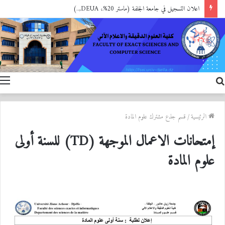
اعلان التسجيل في جامعة الجلفة (ماستر 20%، DEUA,..)
بحث
ا
عن
الرئيسية
/
قسم جذع مشترك علوم المادة
إمتحانات الاعمال الموجهة (TD) للسنة أولى
علوم المادة