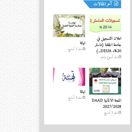
آخر المقالات
اعلان التسجيل في
تهنئة
جامعة الجلفة (ماستر
منذ 3 أسابيع
20%، DEUA,..)
منذ أسبوع واحد
تهنئة
منذ 4 أسابيع
المنحة الالمانية DAAD
2027/2028
منذ 3 أسابيع