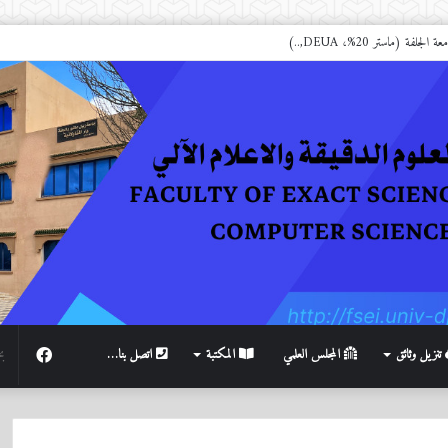
فة (ماستر 20%، DEUA,..)
فيسبوك
تنزيل وثائق
المجلس العلمي
المكتبة
اتصل بنا…