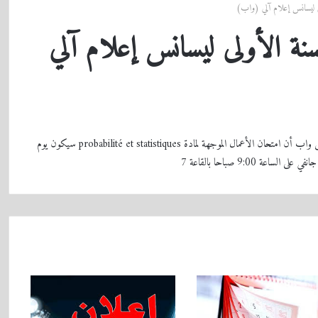
لى ليسانس إعلام آلي (واب)
سنة الأولى ليسانس إعلام آلي
ليكن في علم طلبة سنة اولى ليسانس اعلام الي تخصص واب أن امتحان الأعمال الموجهة لمادة probabilité et statistiques سيكون يوم