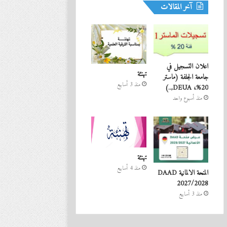
آخر المقالات
اعلان التسجيل في
تهنئة
جامعة الجلفة (ماستر
منذ 3 أسابيع
20%، DEUA,..)
منذ أسبوع واحد
تهنئة
منذ 4 أسابيع
المنحة الالمانية DAAD
2027/2028
منذ 3 أسابيع