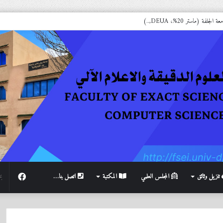
فة (ماستر 20%، DEUA,..)
فيسبوك
تنزيل وثائق
المجلس العلمي
المكتبة
اتصل بنا…