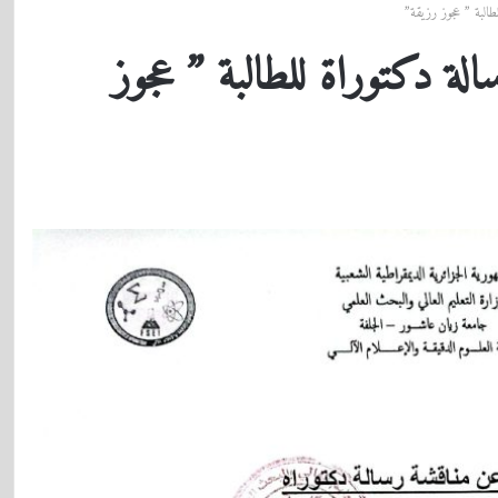
البة ” عجوز رزيقة”
ة دكتوراة للطالبة ” عجوز