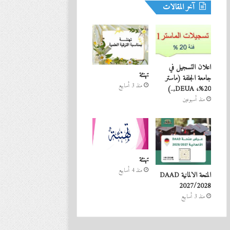
آخر المقالات
اعلان التسجيل في
تهنئة
جامعة الجلفة (ماستر
منذ 3 أسابيع
20%، DEUA,..)
منذ أسبوعين
تهنئة
منذ 4 أسابيع
المنحة الالمانية DAAD
2027/2028
منذ 3 أسابيع