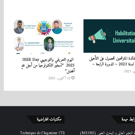
ائدة المترشحين للحصول على التأهيل
اليوم التعريفي والتوجيهي IEEE Day
لدورة الرابعة –
2025 “تسخير التكنولوجيا من أجل غدٍ
أفضل”
12 أكتوبر، 2025
ابط مهمة
مكتبات افتراضية
التعليم العالي و البحث العلمي (MESRS)
Technique de l'Ingenieur (TI)