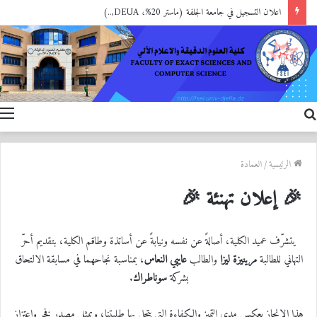
اعلان التسجيل في جامعة الجلفة (ماستر 20%، DEUA,..)
بحث
ا
عن
الرئيسية
/
العمادة
🎉 إعلان تهنئة 🎉
يتشرّف عميد الكلية، أصالةً عن نفسه ونيابةً عن أساتذة وطاقم الكلية، بتقديم أحرّ
التهاني للطالبة
مرينيزة ليزا
والطالب
عايبي النعاس
، بمناسبة نجاحهما في مسابقة الالتحاق
بشركة
سوناطراك
.
هذا الإنجاز يعكس مدى التميز والكفاءة التي يتحلى بها طلبتنا، ويمثل مصدر فخر واعتزاز