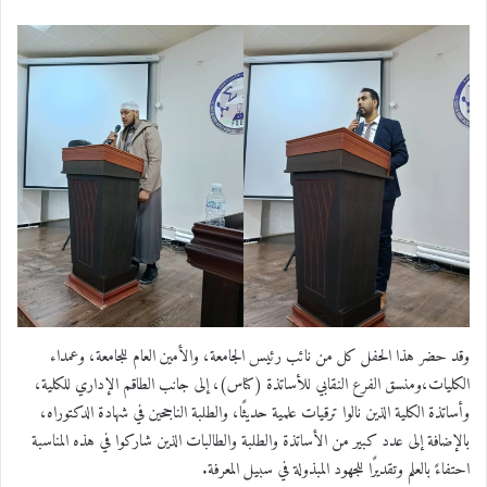
وقد حضر هذا الحفل كل من نائب رئيس الجامعة، والأمين العام للجامعة، وعمداء
الكليات،ومنسق الفرع النقابي للأساتذة (كناس)، إلى جانب الطاقم الإداري للكلية،
وأساتذة الكلية الذين نالوا ترقيات علمية حديثًا، والطلبة الناجحين في شهادة الدكتوراه،
بالإضافة إلى عدد كبير من الأساتذة والطلبة والطالبات الذين شاركوا في هذه المناسبة
احتفاءً بالعلم وتقديرًا للجهود المبذولة في سبيل المعرفة.