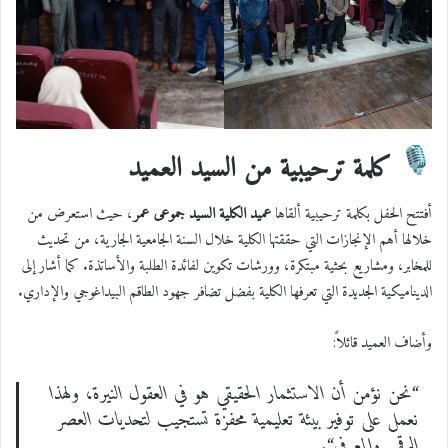
كلمة ترحيبية من السيد العميد
أفتتح الحفل بكلمة ترحيبية ألقاها
عميد الكلية السيد جموعى عمر
، حيث استعرض من
خلالها أهم الإنجازات التي حققتها الكلية خلال السنة الجامعية الجارية، من تحديث
للمخابر، ومشاريع بحثية مبتكرة، وورشات تكوين لفائدة الطلبة والأساتذة. كما أشار إلى
الديناميكية الجديدة التي تعرفها الكلية بفضل تضافر جهود الطاقم البيداغوجي والإداري.
وأضاف العميد قائلاً:
“
نحن نؤمن أن الاستثمار الحقيقي هو في العقول النيرة، ولهذا
نعمل على توفير بيئة تعليمية محفزة تستجيب لتحديات العصر
الرقمي والمعرفي
“.