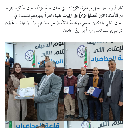
كان أبرز ما ميز الحفل هو
فقرة التكريمات
التي حملت طابعًا مؤثرًا، حيث تمّ تكريم مجموعة
من
الأساتذة الذين تحصلوا مؤخرًا على ترقيات علمية
، اعترافًا بجهودهم المستمرة في
البحث العلمي والتكوين الجامعي. وقد عبّر المكرّمون عن سعادتهم بهذا الاعتراف، مؤكدين
التزامهم بمواصلة العمل من أجل رقي الجامعة.