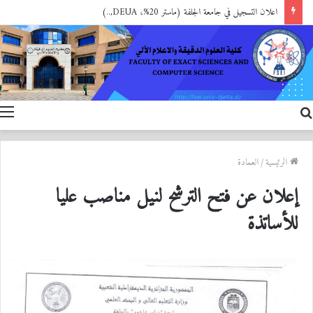
اعلان التسجيل في جامعة الجلفة (ماستر 20%، DEUA,..)
بحث
ا
عن
الرئيسية
/
العمادة
إعلان عن فتح الترشح لنيل مناصب عليا
للأساتذة