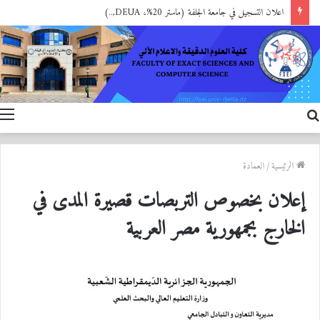
اعلان التسجيل في جامعة الجلفة (ماستر 20%، DEUA,..)
بحث
ا
عن
الرئيسية
/
العمادة
إعلان بخصوص التربصات قصيرة المدى في
الخارج بجمهورية مصر العربية