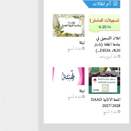
آخر المقالات
اعلان التسجيل في
تهنئة
جامعة الجلفة (ماستر
منذ 3 أسابيع
20%، DEUA,..)
منذ أسبوع واحد
تهنئة
منذ 4 أسابيع
المنحة الالمانية DAAD
2027/2028
منذ 3 أسابيع