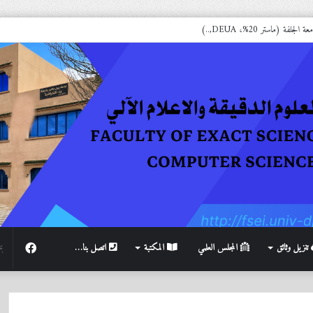
فة (ماستر 20%، DEUA,..)
فيسبوك
تنزيل وثائق
المجلس العلمي
المكتبة
اتصل بنا…