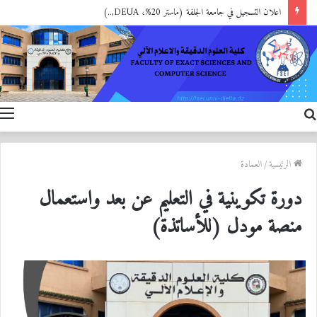
اعلان التسجيل في جامعة الجلفة (ماستر 20%، DEUA,..)
بحث
ا
عن
الرئيسية
/
العمادة
دورة تكوينية في التعليم عن بعد واستعمال
منصة مودل (للأساتذة)