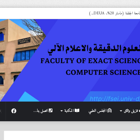
لفة (ماستر 20%، DEUA,..)
فيسبوك
تنزيل وثائق
المجلس العلمي
المكتبة
اتصل بنا…