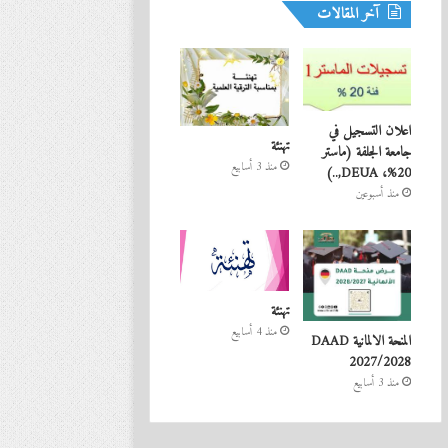
آخر المقالات
اعلان التسجيل في
تهنئة
جامعة الجلفة (ماستر
منذ 3 أسابيع
20%، DEUA,..)
منذ أسبوعين
تهنئة
منذ 4 أسابيع
المنحة الالمانية DAAD
2027/2028
منذ 3 أسابيع