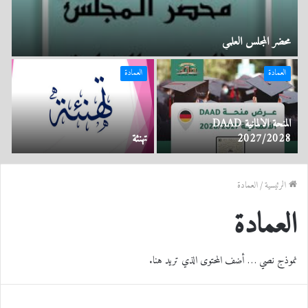
محضر المجلس العلمي
العمادة
العمادة
المنحة الالمانية DAAD
2027/2028
تهنئة
الرئيسية
/
العمادة
العمادة
نموذج نصي … أضف المحتوى الذي تريد هنا.