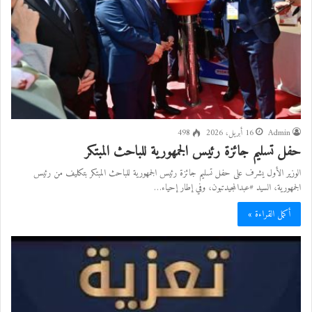
Admin
16 أبريل، 2026
498
حفل تسليم جائزة رئيس الجمهورية للباحث المبتكر
الوزير الأول يشرف على حفل تسليم جائزة رئيس الجمهورية للباحث المبتكر بتكليف من رئيس
الجمهورية، السيد #عبدالمجيدتبون، وفي إطار إحياء…
أكمل القراءة »