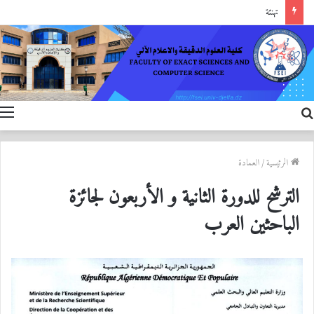
تهنئة
بحث
ا
عن
الرئيسية
/
العمادة
الترشح للدورة الثانية و الأربعون لجائزة
الباحثين العرب