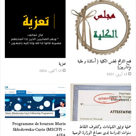
فتح الترشح لمجلس الكلية ( أساتذة و طلبة
تعزية
وإداريين)
13 أكتوبر، 2024
12 أبريل، 2023
Programme de bourses Marie
عملية توثيق الشهادات وكشوف النقاط
Skłodowska-Curie (MSCFP) –
سنوات الدراسة لدى مصالح الوزارة الوصية
AIEA